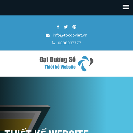
info@tocdoviet.vn
0888037777