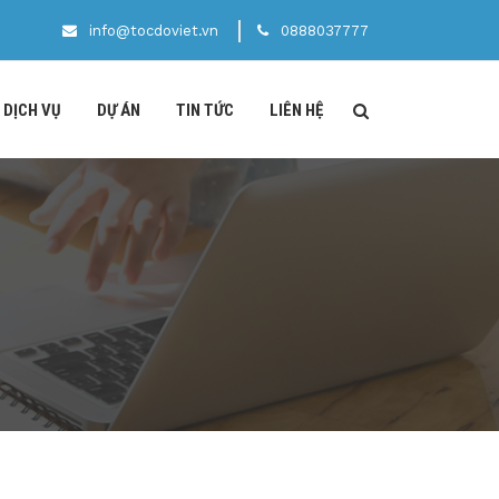
info@tocdoviet.vn
0888037777
DỊCH VỤ
DỰ ÁN
TIN TỨC
LIÊN HỆ